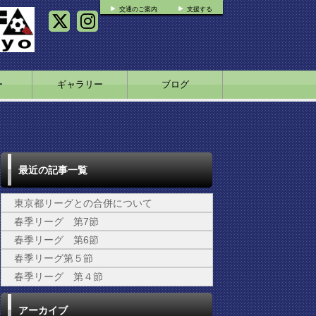
交通のご案内
支援する
ー
ギャラリー
ブログ
最近の記事一覧
東京都リーグとの合併について
春季リーグ 第7節
春季リーグ 第6節
春季リーグ第５節
春季リーグ 第４節
アーカイブ