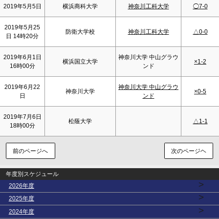
2019年5月5日
横浜商科大学
神奈川工科大学
◯7-0
2019年5月25
防衛大学校
神奈川工科大学
△0-0
日 14時20分
2019年6月1日
神奈川大学 中山グラウ
横浜国立大学
×1-2
16時00分
ンド
2019年6月22
神奈川大学 中山グラウ
神奈川大学
×0-5
日
ンド
2019年7月6日
松蔭大学
△1-1
18時00分
前のページへ
次のページヘ
年度別スケジュール
>
2026年度
>
2025年度
>
2024年度