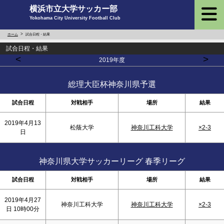
横浜市立大学サッカー部
Yokohama City University Football Club
ホーム
試合日程・結果
試合日程・結果
<
>
2019年度
総理大臣杯神奈川県予選
試合日程
対戦相手
場所
結果
2019年4月13
松蔭大学
神奈川工科大学
×2-3
日
神奈川県大学サッカーリーグ 春季リーグ
試合日程
対戦相手
場所
結果
2019年4月27
神奈川工科大学
神奈川工科大学
×2-3
日 10時00分